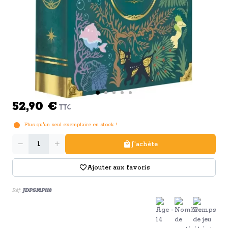
52,90 €
TTC
Plus qu'un seul exemplaire en stock !
Quantité
J'achète
Ajouter aux favoris
Réf:
JDPSMP118