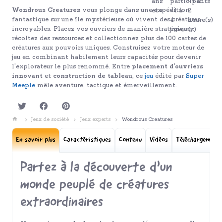
Wondrous Creatures
vous plonge dans une expédition
fantastique sur une île mystérieuse où vivent des créatures
incroyables. Placez vos ouvriers de manière stratégique,
récoltez des ressources et collectionnez plus de 100 cartes de
créatures aux pouvoirs uniques. Construisez votre moteur de
jeu en combinant habilement leurs capacités pour devenir
l’explorateur le plus renommé. Entre
placement d’ouvriers
innovant
et
construction de tableau
, ce
jeu
édité par
Super
Meeple
mêle aventure, tactique et émerveillement.
Jeux de société
Jeux experts
Wondrous Creatures
En savoir plus
Caractéristiques
Contenu
Vidéos
Téléchargement
Partez à la découverte d’un
monde peuplé de créatures
extraordinaires