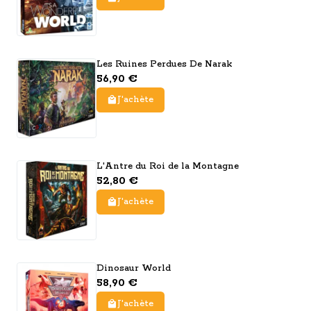
Les Ruines Perdues De Narak
56,90 €
J'achète
L'Antre du Roi de la Montagne
52,80 €
J'achète
Dinosaur World
58,90 €
J'achète