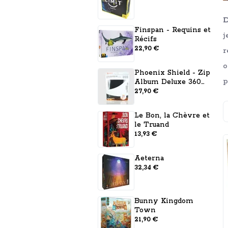
D
Finspan - Requins et
j
Récifs
22,90 €
r
o
Phoenix Shield - Zip
p
Album Deluxe 360
cartes pour
27,90 €
Toploader
T
Le Bon, la Chèvre et
le Truand
13,93 €
Aeterna
32,34 €
Bunny Kingdom
Town
21,90 €