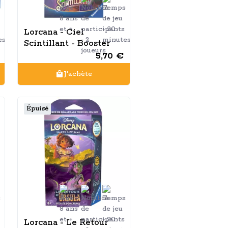
Lorcana - Ciel
Scintillant - Booster
5,70 €
J'achète
Épuisé
Lorcana - Le Retour