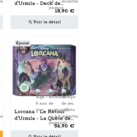
d'Ursula - Deck de
Démarrage - Ambre /
18,90 €
Améthyste
Voir le détail
Épuisé
Lorcana - Le Retour
d'Ursula - La Quête des
Illumineurs: Menace
56,90 €
des Profondeurs
Voir le détail