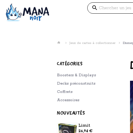
Jeux de cartes à collectionner
Disne
CATÉGORIES
Boosters & Displays
Decks préconstruits
Coffrets
Accessoires
NOUVEAUTÉS
Limit
26,94 €