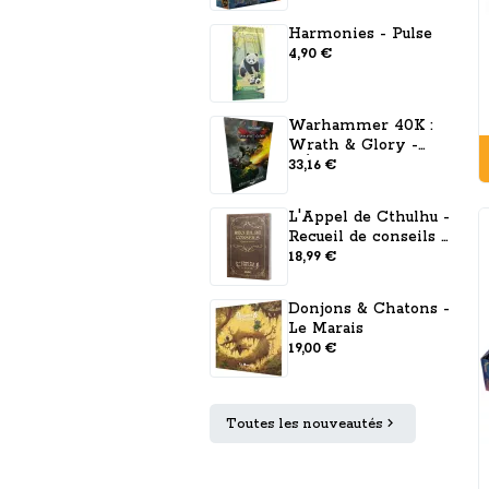
Harmonies - Pulse
4,90 €
Warhammer 40K :
Wrath & Glory -
L'Église de l'Acier
33,16 €
L'Appel de Cthulhu -
Recueil de conseils à
l'Usage du Gardien
18,99 €
Donjons & Chatons -
Le Marais
19,00 €
Toutes les nouveautés