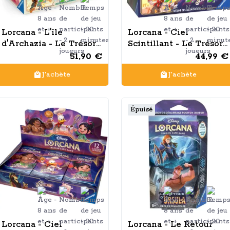
Lorcana - L'île
Lorcana - Ciel
d'Archazia - Le Trésor
Scintillant - Le Trésor
des Illumineurs
des Illumineurs
51,90 €
44,99 €
J'achète
J'achète
Épuisé
Lorcana - Ciel
Lorcana - Le Retour