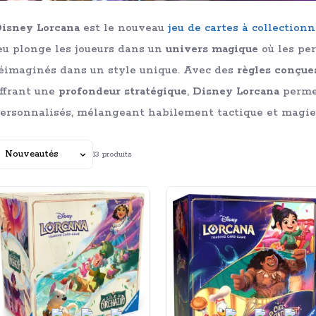
isney Lorcana
est le nouveau
jeu de cartes à collectionn
eu plonge les joueurs dans un
univers magique
où les pe
éimaginés dans un style unique. Avec des
règles conçue
ffrant une
profondeur stratégique
,
Disney Lorcana
permet
ersonnalisés, mélangeant habilement tactique et magi
rier
13
produits