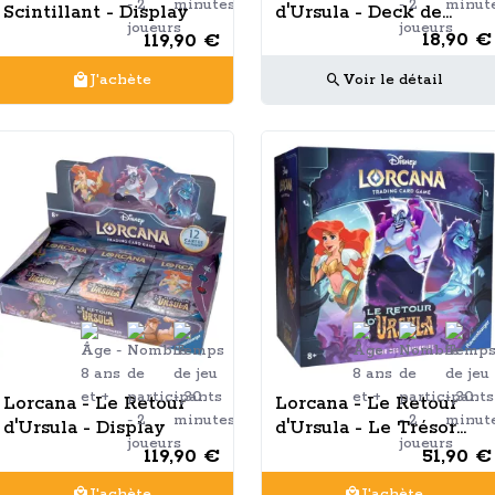
Scintillant - Display
d'Ursula - Deck de
Démarrage - Saphir /
18,90 €
119,90 €
Acier
Voir le détail
J'achète
Lorcana - Le Retour
Lorcana - Le Retour
d'Ursula - Display
d'Ursula - Le Trésor
des Illumineurs
119,90 €
51,90 €
J'achète
J'achète