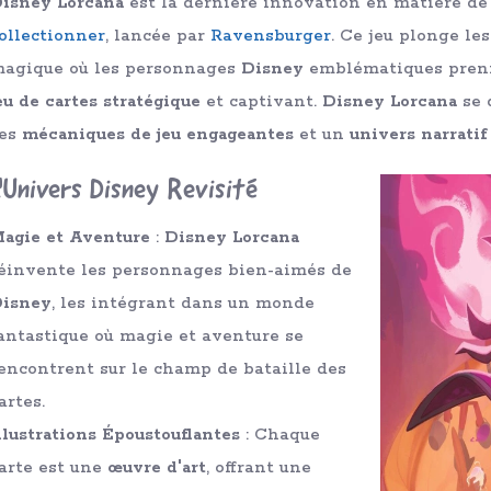
isney Lorcana
est la dernière innovation en matière d
ollectionner
, lancée par
Ravensburger
. Ce jeu plonge le
agique où les personnages
Disney
emblématiques prenn
eu de cartes stratégique
et captivant.
Disney Lorcana
se 
es
mécaniques de jeu engageantes
et un
univers narratif
'Univers Disney Revisité
agie et Aventure
:
Disney Lorcana
éinvente les personnages bien-aimés de
isney
, les intégrant dans un monde
antastique où magie et aventure se
encontrent sur le champ de bataille des
artes.
llustrations Époustouflantes
: Chaque
arte est une
œuvre d'art
, offrant une