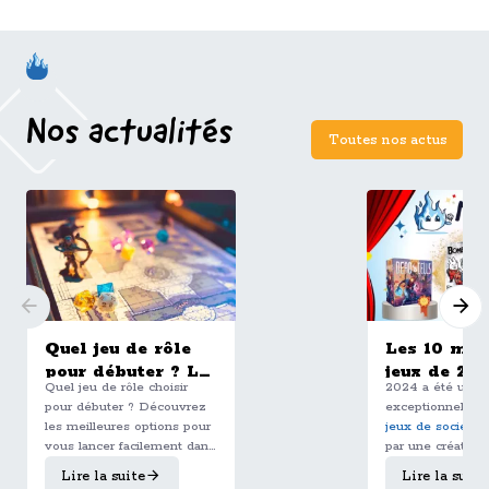
Nos actualités
Toutes nos actus
Quel jeu de rôle
Les 10 mei
pour débuter ? Le
jeux de 20
Quel jeu de rôle choisir
2024 a été une 
guide complet
selon l'équ
pour débuter ? Découvrez
exceptionnelle p
pour bien choisir
les meilleures options pour
jeux de société
,
son premier JDR
vous lancer facilement dans
par une créativit
le JDR, de Dungeons &
débordante et u
Lire la suite
Lire la suite
Dragons à L’Appel de
multitude de no