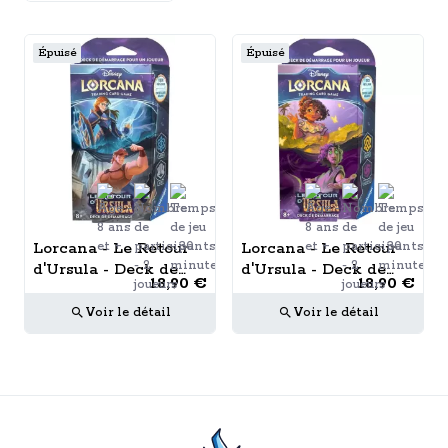
Épuisé
Épuisé
Lorcana - Le Retour
Lorcana - Le Retour
d'Ursula - Deck de
d'Ursula - Deck de
18,90 €
18,90 €
Démarrage - Saphir /
Démarrage - Ambre /
Acier
Améthyste
Voir le détail
Voir le détail