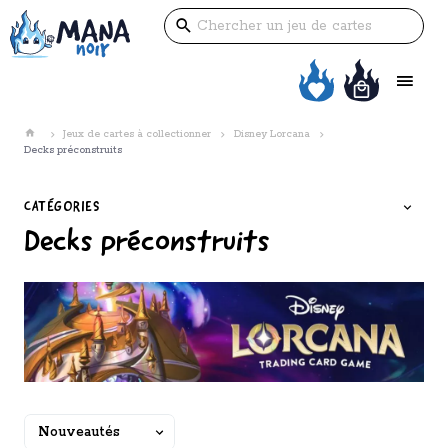
Jeux de cartes à collectionner
Disney Lorcana
Decks préconstruits
CATÉGORIES
Decks préconstruits
Trier