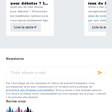
pour débuter ? Le
jeux de 20
Quel jeu de rôle choisir
2024 a été une 
guide complet
selon l'équ
pour débuter ? Découvrez
exceptionnelle p
pour bien choisir
les meilleures options pour
jeux de société
,
son premier JDR
vous lancer facilement dans
par une créativit
le JDR, de Dungeons &
débordante et u
Lire la suite
Lire la suite
Dragons à L’Appel de
multitude de no
Cthulhu. Un guide complet
Après de longs 
pour trouver le jeu idéal
entre Sara, Cédri
selon votre univers et votre
Fabien, nous av
style de jeu.
sélectionné les
1
meilleurs jeux
guider dans vos 
Newsletter
Découvrez les
incontournables 
Votre
marqué l’année !
Dungeons &
adresse
Dragons fête ses
e-
Découvrez l’histoire
mail
50 ans
Par l'encodage de vos données et l'envoi du présent formulaire, vous
fascinante de
Dungeons &
reconnaissez avoir pris connaissance et accepté notre politique de
Dragons
, le
jeu de rôle
protection des données personnelles
. Vous pouvez à tout moment exercer
vos droits et retirer votre consentement en vous rendant sur la page « contact
mythique qui célèbre ses
» du présent site internet.
50 ans
en 2024. De sa
Suivez-nous
Lire la suite
création révolutionnaire à
son impact culturel mondial,