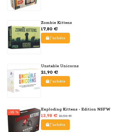
Zombie Kittens
17,80 €
J'achète
Unstable Unicorns
21,90 €
J'achète
Exploding Kittens - Edition NSFW
-35 %
13,98 €
21,50 €
J'achète