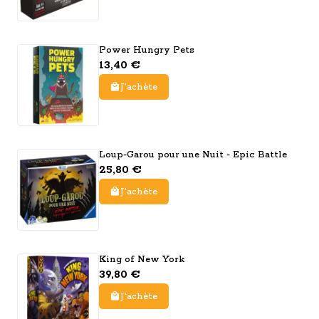
Power Hungry Pets
13,40 €
J'achète
Loup-Garou pour une Nuit - Epic Battle
25,80 €
J'achète
King of New York
39,80 €
J'achète