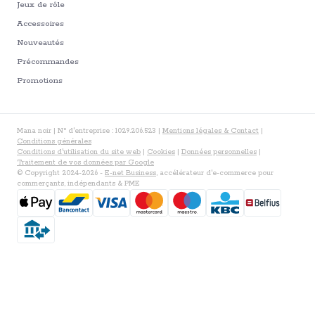
Jeux de rôle
Accessoires
Nouveautés
Précommandes
Promotions
Mana noir | N° d'entreprise : 1029.206.523 |
Mentions légales & Contact
|
Conditions générales
Conditions d'utilisation du site web
|
Cookies
|
Données personnelles
|
Traitement de vos données par Google
© Copyright 2024-2026 -
E-net Business
, accélérateur d'e-commerce pour
commerçants, indépendants & PME