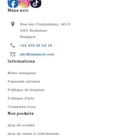
plongez dans l’héritage d’un
jeu qui continue d’inspirer
Mana noir
des millions de joueurs.
Rue des Combattants, 143-5
6150 Anderlues
Belgique
+32 478 28 04 68
info@mananoir.com
Informations
Notre entreprise
Paiement sécurisé
Politique de livraison
Politique d'avis
Contactez-nous
Nos produits
Jeux de société
Jeux de cartes à collectionner