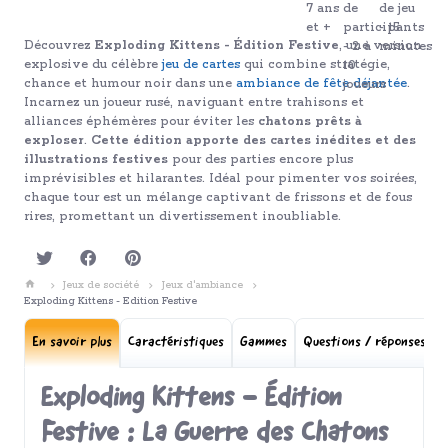
Découvrez
Exploding Kittens - Édition Festive
, une version
explosive du célèbre
jeu de cartes
qui combine stratégie,
chance et humour noir dans une
ambiance de fête déjantée
.
Incarnez un joueur rusé, naviguant entre trahisons et
alliances éphémères pour éviter les
chatons prêts à
exploser
.
Cette édition apporte des cartes inédites et des
illustrations festives
pour des parties encore plus
imprévisibles et hilarantes. Idéal pour pimenter vos soirées,
chaque tour est un mélange captivant de frissons et de fous
rires, promettant un divertissement inoubliable.
Jeux de société
Jeux d'ambiance
Exploding Kittens - Edition Festive
En savoir plus
Caractéristiques
Gammes
Questions / réponses
A
Exploding Kittens - Édition
Festive : La Guerre des Chatons