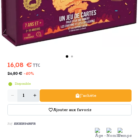
16,08 €
TTC
26,80 €
-40%
Disponible
Quantité
J'achète
Ajouter aux favoris
Réf:
EKIEK04NFR