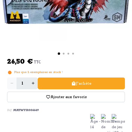
26,50 €
TTC
Plus que
2
exemplaires en stock !
Quantité
J'achète
Ajouter aux favoris
Réf:
MATWYR006649