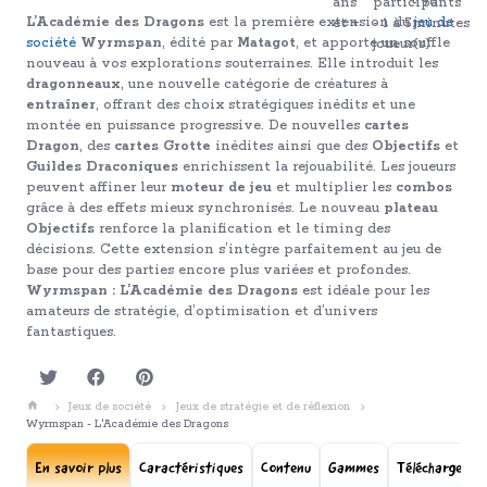
L’Académie des Dragons
est la première extension du
jeu de
société
Wyrmspan
, édité par
Matagot
, et apporte un souffle
nouveau à vos explorations souterraines. Elle introduit les
dragonneaux
, une nouvelle catégorie de créatures à
entraîner
, offrant des choix stratégiques inédits et une
montée en puissance progressive. De nouvelles
cartes
Dragon
, des
cartes Grotte
inédites ainsi que des
Objectifs
et
Guildes Draconiques
enrichissent la rejouabilité. Les joueurs
peuvent affiner leur
moteur de jeu
et multiplier les
combos
grâce à des effets mieux synchronisés. Le nouveau
plateau
Objectifs
renforce la planification et le timing des
décisions. Cette extension s’intègre parfaitement au jeu de
base pour des parties encore plus variées et profondes.
Wyrmspan : L’Académie des Dragons
est idéale pour les
amateurs de stratégie, d’optimisation et d’univers
fantastiques.
Jeux de société
Jeux de stratégie et de réflexion
Wyrmspan - L'Académie des Dragons
En savoir plus
Caractéristiques
Contenu
Gammes
Téléchargemen