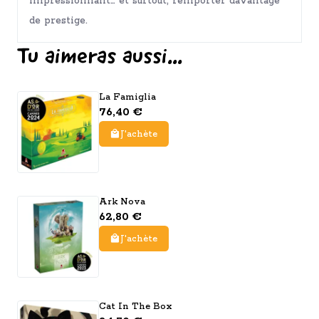
impressionnant… et surtout, remporter davantage
de prestige.
Tu aimeras aussi...
La Famiglia
76,40 €
J'achète
Ark Nova
62,80 €
J'achète
Cat In The Box