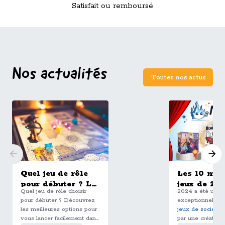
Satisfait ou remboursé
Nos actualités
Toutes nos actus
Quel jeu de rôle
Les 10 mei
pour débuter ? Le
jeux de 20
Quel jeu de rôle choisir
2024 a été une 
guide complet
selon l'équ
pour débuter ? Découvrez
exceptionnelle p
pour bien choisir
les meilleures options pour
jeux de société
,
son premier JDR
vous lancer facilement dans
par une créativit