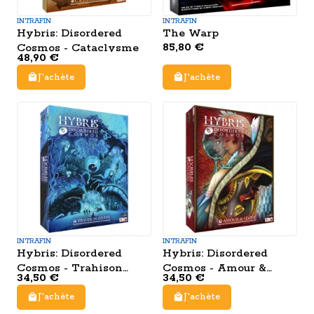
INTRAFIN
INTRAFIN
Hybris: Disordered
The Warp
85,80 €
Cosmos - Cataclysme
48,90 €
J'achète
J'achète
INTRAFIN
INTRAFIN
Hybris: Disordered
Hybris: Disordered
Cosmos - Trahison
Cosmos - Amour &
34,50 €
34,50 €
Divine
Haine
J'achète
J'achète