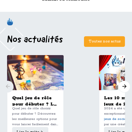
Nos actualités
Toutes nos actus
Quel jeu de rôle
Les 10 mei
pour débuter ? Le
jeux de 20
Quel jeu de rôle choisir
2024 a été une 
guide complet
selon l'équ
pour débuter ? Découvrez
exceptionnelle p
pour bien choisir
les meilleures options pour
jeux de société
,
son premier JDR
vous lancer facilement dans
par une créativit
le JDR, de Dungeons &
débordante et u