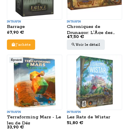
INTRAFIN
INTRAFIN
Barrage
Chroniques de
67,90 €
Drunagor: L'Âge des
47,50 €
Ténèbres - Le Désert
des Stigmates de
J'achète
Voir le détail
l'Enfer
Épuisé
INTRAFIN
INTRAFIN
Terraforming Mars - Le
Les Rats de Wistar
51,80 €
Jeu de Dés
33,90 €