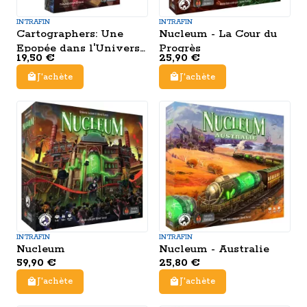
INTRAFIN
INTRAFIN
Cartographers: Une
Nucleum - La Cour du
Epopée dans l'Univers
Progrès
19,50 €
25,90 €
de Roll Player
J'achète
J'achète
INTRAFIN
INTRAFIN
Nucleum
Nucleum - Australie
59,90 €
25,80 €
J'achète
J'achète