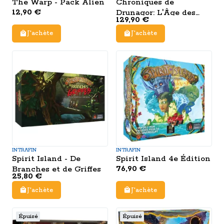
The Warp - Pack Alien
Chroniques de
12,90 €
Drunagor: L'Âge des
129,90 €
Ténèbres
J'achète
J'achète
INTRAFIN
INTRAFIN
Spirit Island - De
Spirit Island 4e Édition
76,90 €
Branches et de Griffes
25,80 €
J'achète
J'achète
Épuisé
Épuisé